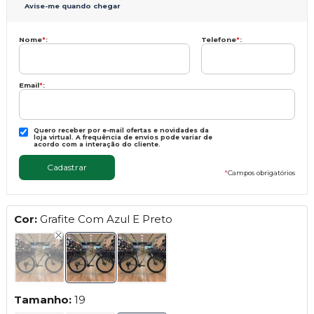
Avise-me quando chegar
Nome
*
:
Telefone
*
:
Email
*
:
Quero receber por e-mail ofertas e novidades da
loja virtual. A frequência de envios pode variar de
acordo com a interação do cliente.
*
Campos obrigatórios
Cor:
Grafite Com Azul E Preto
Tamanho:
19