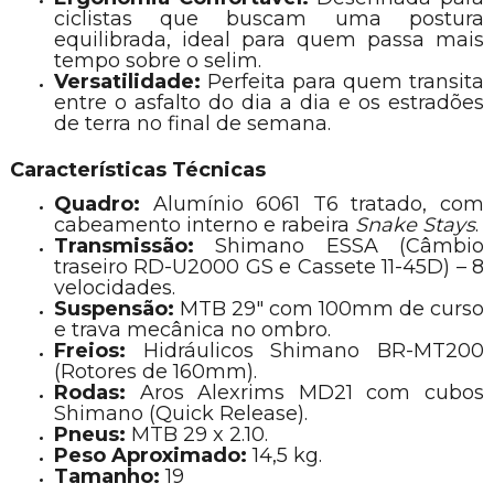
ciclistas que buscam uma postura
equilibrada, ideal para quem passa mais
tempo sobre o selim.
Versatilidade:
Perfeita para quem transita
entre o asfalto do dia a dia e os estradões
de terra no final de semana.
Características Técnicas
Quadro:
Alumínio 6061 T6 tratado, com
cabeamento interno e rabeira
Snake Stays
.
Transmissão:
Shimano ESSA (Câmbio
traseiro RD-U2000 GS e Cassete 11-45D) – 8
velocidades.
Suspensão:
MTB 29" com 100mm de curso
e trava mecânica no ombro.
Freios:
Hidráulicos Shimano BR-MT200
(Rotores de 160mm).
Rodas:
Aros Alexrims MD21 com cubos
Shimano (Quick Release).
Pneus:
MTB 29 x 2.10.
Peso Aproximado:
14,5 kg.
Tamanho:
19