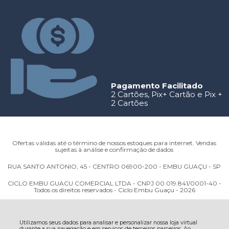
Pagamento Facilitado
2 Cartões, Pix+ Cartão e Pix +
2 Cartões
Ofertas válidas até o término de nossos estoques para internet. Vendas
sujeitas à análise e confirmação de dados
RUA SANTO ANTONIO, 45 - CENTRO 06900-200 - EMBU GUAÇU - SP
CICLO EMBU GUACU COMERCIAL LTDA - CNPJ 00.019.841/0001-40 -
Todos os direitos reservados - Ciclo Embu Guaçu - 2026
Utilizamos seus dados para analisar e personalizar nossa loja virtual
durante a sua navegação e em serviços de terceiros parceiros. Ao